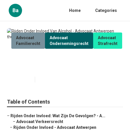
Ba
Home
Categories
Advocaat
Advocaat
Advocaat
Familierecht
Ondernemingsrecht
Strafrecht
Rijden Onder Invloed Van Alcohol
- Advocaat Antwerpen
Published en
6 min read
Table of Contents
–
Rijden Onder Invloed: Wat Zijn De Gevolgen? - A...
–
Advocaat Verkeersrecht
–
Rijden Onder Invloed - Advocaat Antwerpen