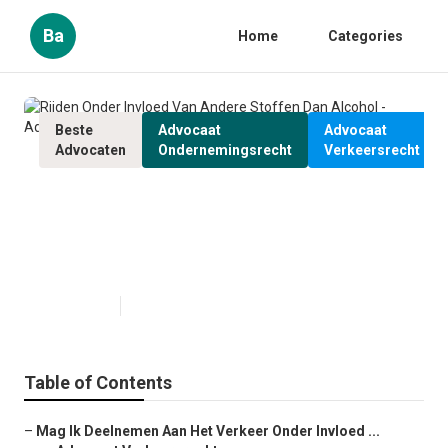
Ba
Home
Categories
Beste
Advocaat
Advocaat
Advocaten
Ondernemingsrecht
Verkeersrecht
Rijden Onder Invloed Van Andere
Stoffen Dan Alcohol - Advocaat
Deurne
Published en
6 min read
Table of Contents
–
Mag Ik Deelnemen Aan Het Verkeer Onder Invloed ...