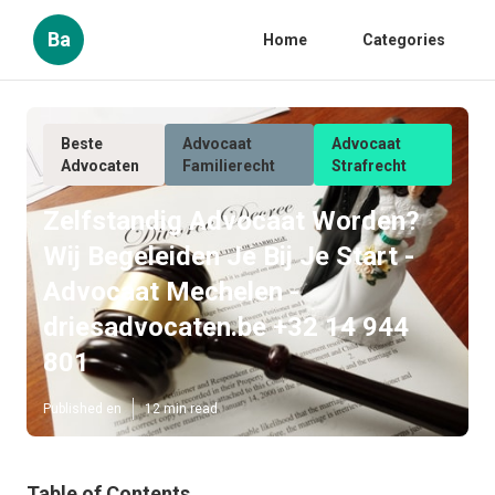
Ba
Home
Categories
Beste
Advocaat
Advocaat
Advocaten
Familierecht
Strafrecht
Zelfstandig Advocaat Worden?
Wij Begeleiden Je Bij Je Start -
Advocaat Mechelen -
driesadvocaten.be +32 14 944
801
Published en
12 min read
Table of Contents